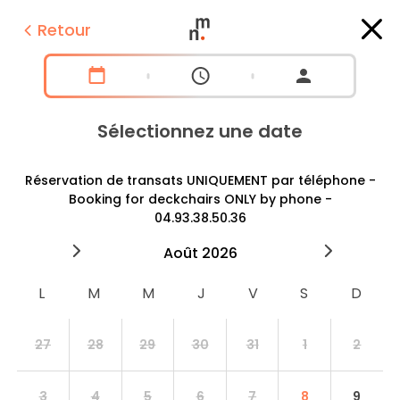
Retour
Sélectionnez une date
Réservation de transats UNIQUEMENT par téléphone -
Booking for deckchairs ONLY by phone -
04.93.38.50.36
2026
août
2026
septe
27
28
29
30
31
1
2
3
4
5
6
7
8
9